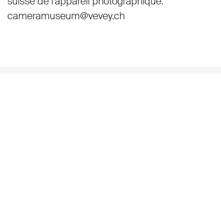
suisse de l’appareil photographique:
cameramuseum@vevey.ch
ADRESSE
Grande Place 99
1800 Vevey/Suisse
CONTACT
T
+41 21 925 34 80
M
cameramuseum@vevey.ch
LIENS UTILES