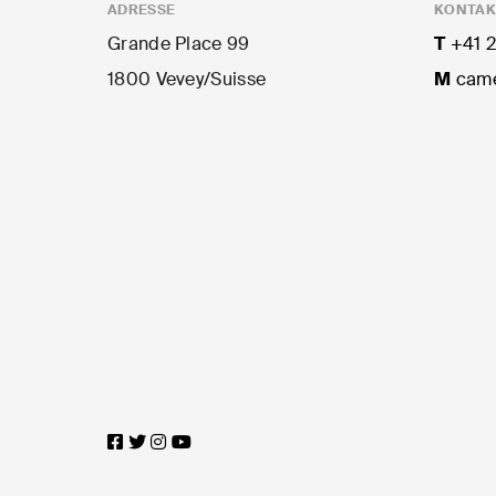
ADRESSE
KONTAK
Grande Place 99
T
+41 2
1800 Vevey/Suisse
M
came