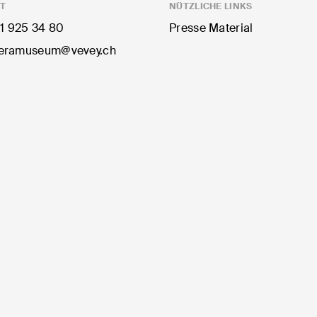
T
NÜTZLICHE LINKS
1 925 34 80
Presse Material
ramuseum@vevey.ch